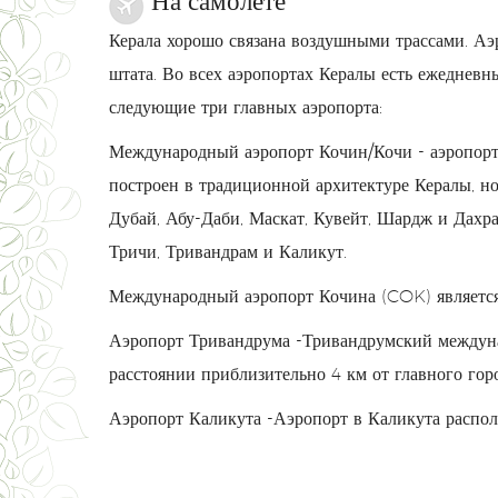
На самолете
Керала хорошо связана воздушными трассами. Аэ
штата. Во всех аэропортах Кералы есть ежедневн
следующие три главных аэропорта:
Международный аэропорт Кочин/Кочи - аэропорт 
построен в традиционной архитектуре Кералы, н
Дубай, Абу-Даби, Маскат, Кувейт, Шардж и Дахран
Тричи, Тривандрам и Каликут.
Международный аэропорт Кочина (COK) является
Аэропорт Тривандрума -Тривандрумский междуна
расстоянии приблизительно 4 км от главного гор
Аэропорт Каликута -Аэропорт в Каликута распол