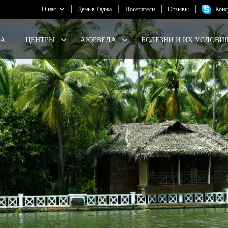
|
|
|
|
О нас
День в Раджа
Посетители
Отзывы
Конс
ЦА
ЦЕНТРЫ
АЮРВЕДА
БОЛЕЗНИ И ИХ УСЛОВИ