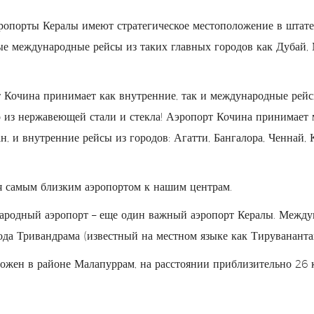
ропорты Кералы имеют стратегическое местоположение в штате
ые международные рейсы из таких главных городов как Дубай, М
Кочина принимает как внутренние, так и международные рейсы
о из нержавеющей стали и стекла! Аэропорт Кочина принимает 
, и внутренние рейсы из городов: Агатти, Бангалора, Ченнай, 
 самым близким аэропортом к нашим центрам.
родный аэропорт – еще один важный аэропорт Кералы. Между
ода Тривандрама (известный на местном языке как Тирувананта
ожен в районе Малапуррам, на расстоянии приблизительно 26 