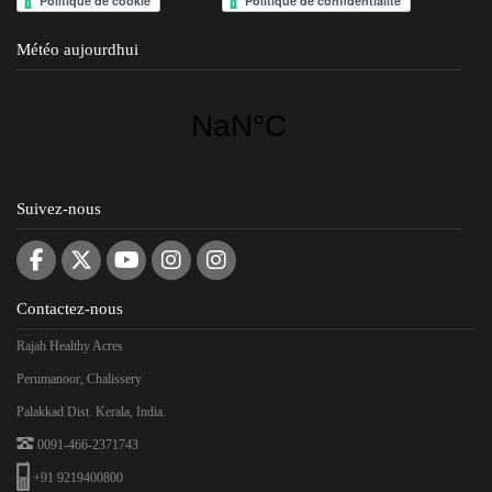
Météo aujourdhui
Suivez-nous
Contactez-nous
Rajah Healthy Acres
Perumanoor, Chalissery
Palakkad Dist. Kerala, India.
0091-466-2371743
+91 9219400800